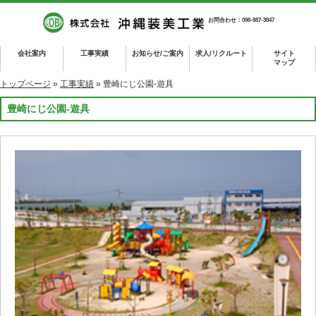
お問合わせ：098-887-3847
会社案内
工事実績
お知らせ/ご案内
求人/リクルート
サイト
マップ
トップページ
»
工事実績
» 豊崎にじ公園-遊具
豊崎にじ公園-遊具