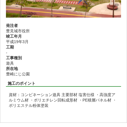
発注者
豊見城市役所
竣工年月
平成19年3月
工期
-
工事種別
遊具
所在地
豊崎にじ公園
施工のポイント
資材：コンビネーション遊具 主要部材 塩害仕様 ・高強度ア
ルミウム材 ・ポリエチレン回転成形材 ・PE積層パネル材 ・
ポリエステル粉体塗装