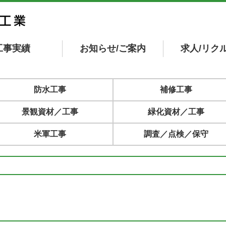
工事実績
お知らせ/ご案内
求人/リク
防水工事
補修工事
景観資材／工事
緑化資材／工事
米軍工事
調査／点検／保守