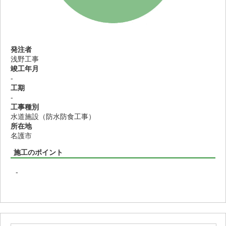
発注者
浅野工事
竣工年月
-
工期
-
工事種別
水道施設（防水防食工事）
所在地
名護市
施工のポイント
-