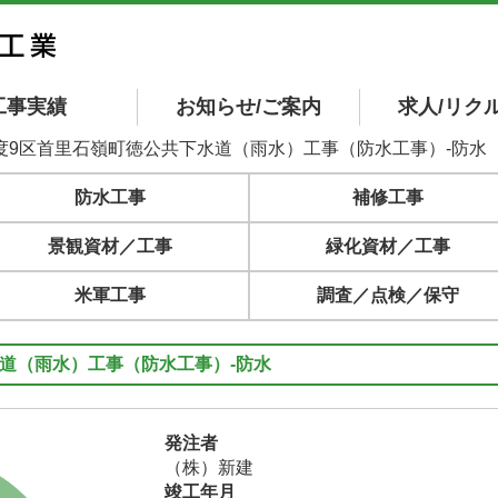
工事実績
お知らせ/ご案内
求人/リク
年度9区首里石嶺町徳公共下水道（雨水）工事（防水工事）-防水
防水工事
補修工事
景観資材／工事
緑化資材／工事
米軍工事
調査／点検／保守
道（雨水）工事（防水工事）-防水
発注者
（株）新建
竣工年月