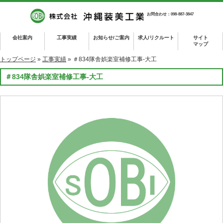
お問合わせ：098-887-3847
会社案内
工事実績
お知らせ/ご案内
求人/リクルート
サイト
マップ
トップページ
»
工事実績
» ＃834隊舎娯楽室補修工事-大工
＃834隊舎娯楽室補修工事-大工