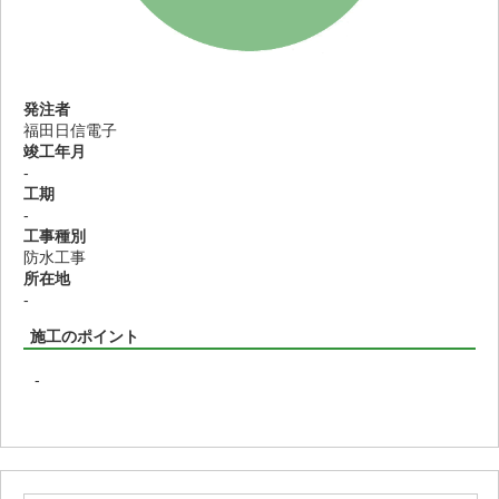
発注者
福田日信電子
竣工年月
-
工期
-
工事種別
防水工事
所在地
-
施工のポイント
-