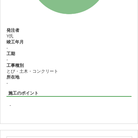
発注者
Y氏
竣工年月
-
工期
-
工事種別
とび・土木・コンクリート
所在地
-
施工のポイント
-