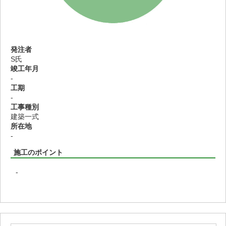
発注者
S氏
竣工年月
-
工期
-
工事種別
建築一式
所在地
-
施工のポイント
-