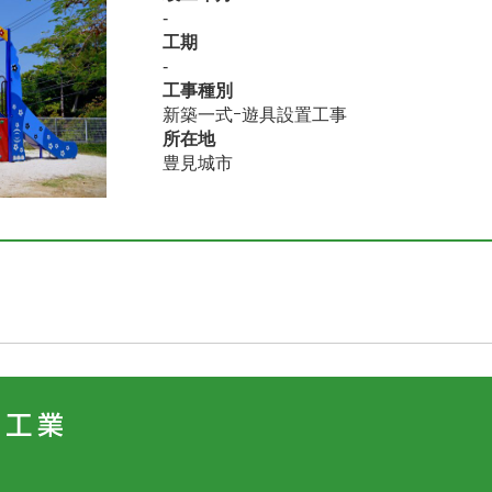
-
工期
-
工事種別
新築一式ｰ遊具設置工事
所在地
豊見城市