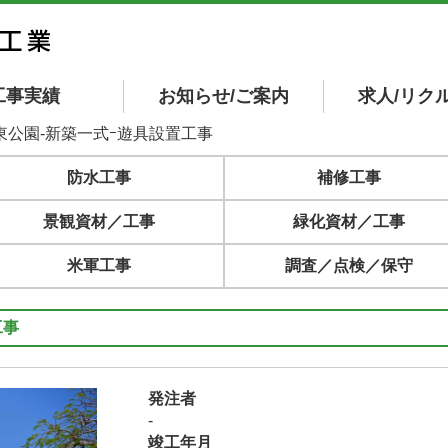
工事実績
お知らせ/ご案内
求人/リク
東公園-新築一式ｰ遊具設置工事
防水工事
補修工事
景観資材／工事
緑化資材／工事
米軍工事
調査／点検／保守
工事
発注者
-
竣工年月