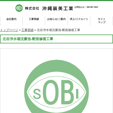
お問合わせ：098-887-3847
会社案内
工事実績
お知らせ/ご案内
求人/リクルート
サイト
マップ
トップページ
»
工事実績
» 北谷浄水場沈澱池-断面修復工事
北谷浄水場沈澱池-断面修復工事