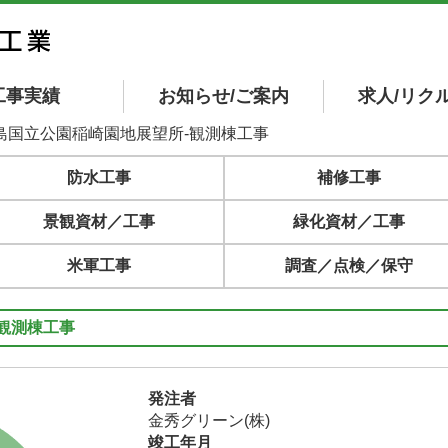
工事実績
お知らせ/ご案内
求人/リク
諸島国立公園稲崎園地展望所-観測棟工事
防水工事
補修工事
景観資材／工事
緑化資材／工事
米軍工事
調査／点検／保守
観測棟工事
発注者
金秀グリーン(株)
竣工年月