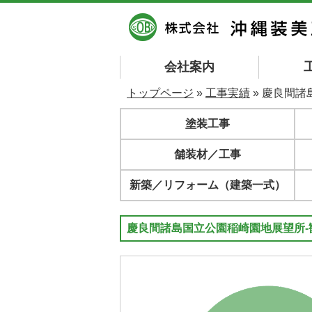
会社案内
トップページ
»
工事実績
» 慶良間
塗装工事
舗装材／工事
新築／リフォーム（建築一式）
慶良間諸島国立公園稲崎園地展望所-